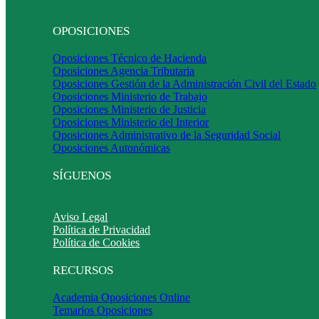
OPOSICIONES
Oposiciones Técnico de Hacienda
Oposiciones Agencia Tributaria
Oposiciones Gestión de la Administración Civil del Estado
Oposiciones Ministerio de Trabajo
Oposiciones Ministerio de Justicia
Oposiciones Ministerio del Interior
Oposiciones Administrativo de la Seguridad Social
Oposiciones Autonómicas
SÍGUENOS
Aviso Legal
Política de Privacidad
Política de Cookies
RECURSOS
Academia Oposiciones Online
Temarios Oposiciones