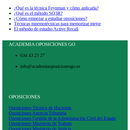
¿Qué es la técnica Feynman y cómo aplicarla?
¿Qué es el método SQ3R?
¿Cómo empezar a estudiar oposiciones?
Técnicas mnemotécnicas para memorizar mejor
El método de estudio Active Recall
ACADEMIA OPOSICIONES GO
634 43 23 27
info@academiaoposicionesgo.es
OPOSICIONES
Oposiciones Técnico de Hacienda
Oposiciones Agencia Tributaria
Oposiciones Gestión de la Administración Civil del Estado
Oposiciones Ministerio de Trabajo
Oposiciones Ministerio de Justicia