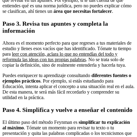
qué revisar en tus apuntes. Por ejemplo, si te das cuenta de que
entiendes qué es una norma jurídica, pero no puedes explicar cómo
se clasifican, ahí tienes un
área que necesitas fortalecer
.
Paso 3. Revisa tus apuntes y completa la
información
Ahora es el momento perfecto para que regreses a tus materiales de
estudio y llenes esos vacíos que has identificado. Tómate tu tiempo
para
leer con atención, aclara lo que no entendías del todo y
reformula las ideas con tus propias palabras
. No se trata solo de
copiar la definición, sino de realmente entenderla y hacerla tuya.
Puedes enriquecer tu aprendizaje consultando
diferentes fuentes o
ejemplos prácticos
. Por ejemplo, si estás estudiando para
Educación, intenta aplicar el concepto a una situación real en el aula.
De esta manera, te será más fácil recordarlo y comprender su
utilidad en la práctica.
Paso 4. Simplifica y vuelve a enseñar el contenido
El último paso del método Feynman es
simplificar tu explicación
al máximo
. Tómate un momento para revisar tu texto o tu
presentación y quita las palabras complicadas o los tecnicismos que