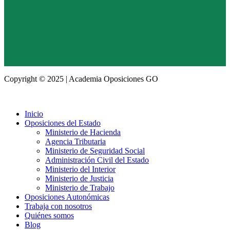
Copyright © 2025 | Academia Oposiciones GO
Inicio
Oposiciones del Estado
Ministerio de Hacienda
Agencia Tributaria
Ministerio de Seguridad Social
Administración Civil del Estado
Ministerio del Interior
Ministerio de Justicia
Ministerio de Trabajo
Oposiciones Autonómicas
Trabaja con nosotros
Quiénes somos
Blog