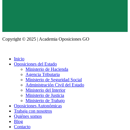
Copyright © 2025 | Academia Oposiciones GO
Inicio
Oposiciones del Estado
Ministerio de Hacienda
Agencia Tributaria
Ministerio de Seguridad Social
Administración Civil del Estado
Ministerio del Interior
Ministerio de Justicia
Ministerio de Trabajo
Oposiciones Autonómicas
Trabaja con nosotros
Quiénes somos
Blog
Contacto