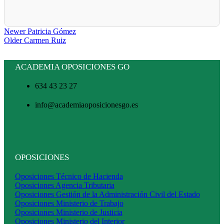
Newer
Patricia Gómez
Older
Carmen Ruiz
ACADEMIA OPOSICIONES GO
634 43 23 27
info@academiaoposicionesgo.es
OPOSICIONES
Oposiciones Técnico de Hacienda
Oposiciones Agencia Tributaria
Oposiciones Gestión de la Administración Civil del Estado
Oposiciones Ministerio de Trabajo
Oposiciones Ministerio de Justicia
Oposiciones Ministerio del Interior